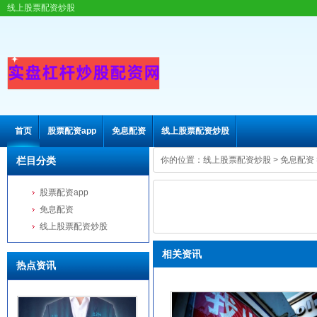
线上股票配资炒股
首页
股票配资app
免息配资
线上股票配资炒股
栏目分类
你的位置：
线上股票配资炒股
>
免息配资
股票配资app
免息配资
线上股票配资炒股
相关资讯
热点资讯